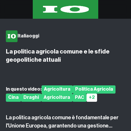
Home
Italiaoggi
Eventi
Corsi
La politica agricola comune e le sfide
Podcast
geopolitiche attuali
Argomenti
In questo video:
Agricoltura
Politica Agricola
Cina
Draghi
Agricoltura
PAC
+2
La politica agricola comune è fondamentale per
l'Unione Europea, garantendo una gestione