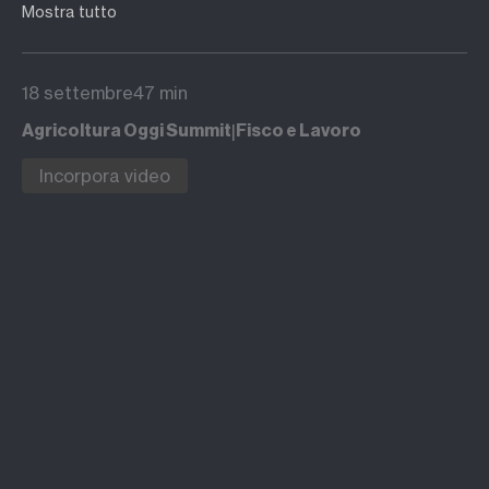
sostenibile delle risorse agricole e la sicurezza
Mostra tutto
alimentare. Recenti eventi geopolitici hanno
aumentato i contenziosi nel settore
18 settembre
47 min
agroalimentare.
|
Agricoltura Oggi Summit
Fisco e Lavoro
Incorpora video